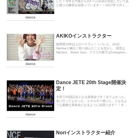
した！今年も門真から3チーム出演が決定していてあ
と残りの練習を頑張っています！！2017年３月１９
日(日) 18:00開場 18:30開演前売¥3000 当日
¥3500 全...
dance
AKIKOインストラクター
指導歴10年以上のベテラン！！バレエ、JAZZ、
HipHopと幅広く取り組んだことを生かし、得意は
HipJazz、Street Jazz。クラスの様子はInstagramか
らチェックしてね！！Akikoインスタ→＠
akikojeteDanc...
dance
Dance JETE 20th Stage開催決
定！
今回で20回記念となる発表会です！出てよかった。
見に行ってよかった。エネルギー感じた。となるよ
うな素敵な発表会になるように頑張ります！！今年
も門真クラス頑張ります！！▼日程2018年3月18日
(日)▼場所京都市右京ふれあい文化会館▼時間18...
dance
Noriインストラクター紹介