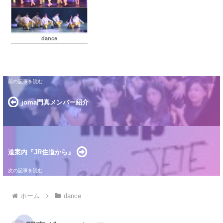
で強力しあいながら頑張って練習してきたので本番
がすごくたのしみです♩発表会で踊った曲と、こ
の...
dance
joma門真メンバー紹介
道案内『JR住道から』
ホーム
dance