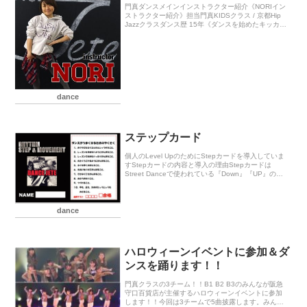
門真ダンスメインインストラクター紹介《NORIイン
ストラクター紹介》担当門真KIDSクラス / 京都Hip
Jazzクラスダンス歴 15年《ダンスを始めたキッカ
ケ》部活紹介で先輩がカッコよく踊っていたのを見
て、私も絶対やる！と決めました！《...
dance
ステップカード
個人のLevel UpのためにStepカードを導入していま
すStepカードの内容と導入の理由Stepカードは
Street Danceで使われている『Down』『UP』のリ
ズムと、有名な38のStepやMovementの個人練習カ
ードです。1...
dance
ハロウィーンイベントに参加＆ダ
ンスを踊ります！！
門真クラスの3チーム！！B1 B2 B3のみんなが阪急
守口百貨店が主催するハロウィーンイベントに参加
します！！今回は3チームで5曲披露します。みんな