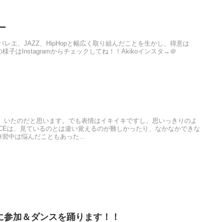
ー
レエ、JAZZ、HipHopと幅広く取り組んだことを生かし、得意は
。クラスの様子はInstagramからチェックしてね！！Akikoインスタ→＠
、いたのだと思います。でも表情はイキイキですし、思いっきりのよ
NCEは、見ているのとは違い覚えるのが難しかったり、なかなかできな
習中は悩んだこともあった...
に参加＆ダンスを踊ります！！