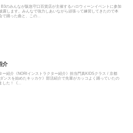
B2 B3のみんなが阪急守口百貨店が主催するハロウィーンイベントに参加
曲披露します。みんなで強力しあいながら頑張って練習してきたので本
で踊った曲と、この...
紹介
紹介《NORIインストラクター紹介》担当門真KIDSクラス / 京都
15年《ダンスを始めたキッカケ》部活紹介で先輩がカッコよく踊っていたの
した！《...