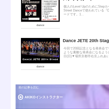
個人のLevel UpのためにSt
Street Danceで使われてい
ードです。1...
dance
Dance JETE 20th 
今回で20回記念となる発表会
ような素敵な発表会になるように
日(日)▼場所京都市右京ふれあい文
dance
AKIKOインストラクター