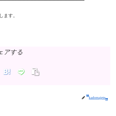
rtします。
ェアする
kadomajete