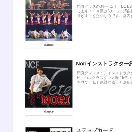
門真クラスの3チーム！！B1 
します！！今回は3チームで5
番がすごくたのしみです♩発表会
dance
Noriインストラクター
門真ダンスメインインストラクター
Hip Jazzクラスダンス歴 
を見て、私も絶対やる！と決めま
dance
ステップカード