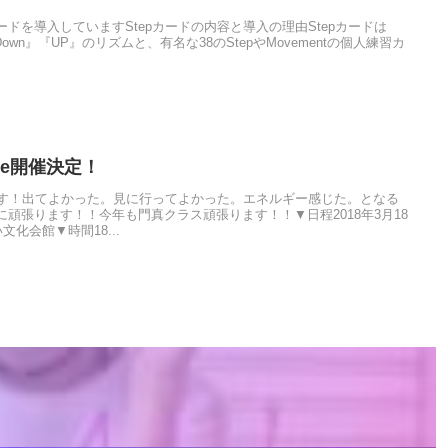
epカードを導入していますStepカードの内容と導入の理由Stepカードは
る『Down』『UP』のリズムと、有名な38のStepやMovementの個人練習カ
Stage開催決定！
です！出てよかった。見に行ってよかった。エネルギー感じた。となる
頑張ります！！今年も門真クラス頑張ります！！▼日程2018年3月18
化会館▼時間18...