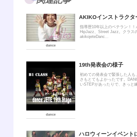
AKIKOインストラクタ
指導歴10年以上のベテラン！！バ
HipJazz、Street Jazz
akikojeteDanc...
dance
19th発表会の様子
初めての発表会で緊張した人も
さもとてもよかったです。DA
いSTEPがあったりで、きっと練
dance
ハロウィーンイベント